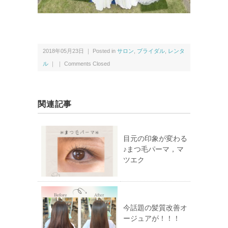
2018年05月23日 ｜ Posted in
サロン
,
ブライダル
,
レンタ
ル
｜ ｜
Comments Closed
関連記事
目元の印象が変わる
♪まつ毛パーマ，マ
ツエク
今話題の髪質改善オ
ージュアが！！！